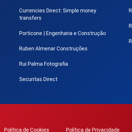
Currencies Direct: Simple money
R
transfers
R
Porticone | Engenharia e Construção
R
Ruben Almenar Construções
Rui Palma Fotografia
Securitas Direct
Política de Cookies
Política de Privacidade