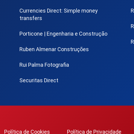
Currencies Direct: Simple money
R
transfers
R
Porticone | Engenharia e Construção
R
Ruben Almenar Construções
Rui Palma Fotografia
Securitas Direct
Política de Cookies
Política de Privacidade